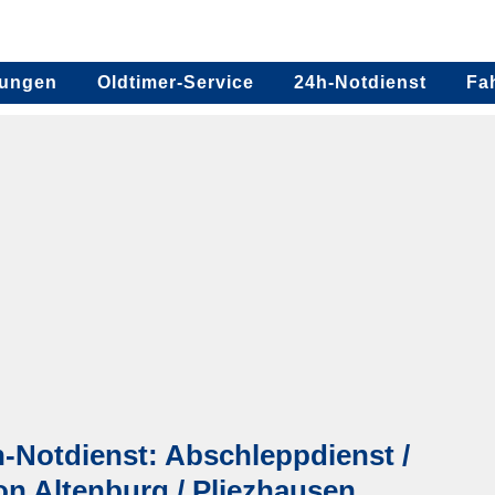
tungen
Oldtimer-Service
24h-Notdienst
Fa
-Notdienst: Abschleppdienst /
on Altenburg / Pliezhausen