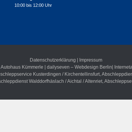
10:00 bis 12:00 Uhr
Datenschutzerklärung
|
Impressum
 Autohaus Kümmerle | dailyseven –
Webdesign Berlin
| Internet
schleppservice Kusterdingen / Kirchentellinsfurt
,
Abschleppdien
chleppdienst Walddorfhäslach / Aichtal / Altenriet
,
Abschleppser