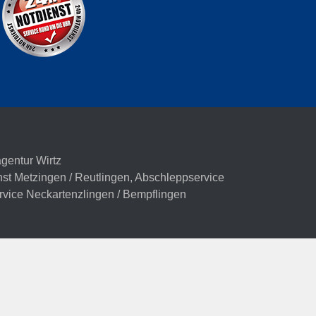
agentur Wirtz
st Metzingen / Reutlingen
,
Abschleppservice
vice Neckartenzlingen / Bempflingen