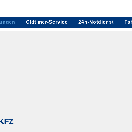
tungen
Oldtimer-Service
24h-Notdienst
Fa
 KFZ