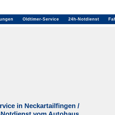
tungen
Oldtimer-Service
24h-Notdienst
Fa
ice in Neckartailfingen /
-Notdienst vom Autohaus