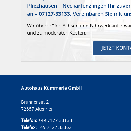
Pliezhausen – Neckartenzlingen Ihr zuver
an – 07127-33133. Vereinbaren Sie mit un
Wir überprüfen Achsen und Fahrwerk auf etwai
und zu moderaten Kosten..
JETZT KON
Autohaus Kümmerle GmbH
Brunnenstr. 2
72657 Altenriet
Telefon:
+49 7127 33133
Telefax:
+49 7127 33362