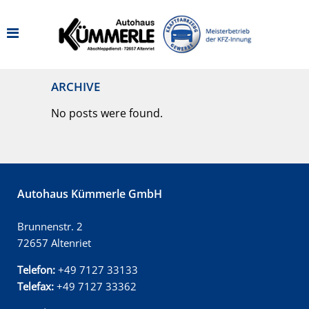
ARCHIVE
No posts were found.
Autohaus Kümmerle GmbH
Brunnenstr. 2
72657 Altenriet
Telefon:
+49 7127 33133
Telefax:
+49 7127 33362